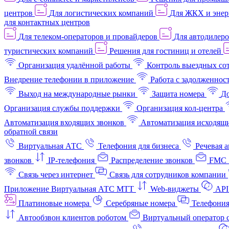
центров
Для логистических компаний
Для ЖКХ и энер
для контактных центров
Для телеком-операторов и провайдеров
Для автодилер
туристических компаний
Решения для гостиниц и отелей
Организация удалённой работы
Контроль выездных со
Внедрение телефонии в приложение
Работа с задолженнос
Выход на международные рынки
Защита номера
До
Организация службы поддержки
Организация кол-центра
Автоматизация входящих звонков
Автоматизация исходящи
обратной связи
Виртуальная АТС
Телефония для бизнеса
Речевая 
звонков
IP-телефония
Распределение звонков
FMC 
Связь через интернет
Связь для сотрудников компании
Приложение Виртуальная АТС МТТ
Web-виджеты
API
Платиновые номера
Серебряные номера
Телефония
Автообзвон клиентов роботом
Виртуальный оператор c