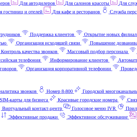
деров
Для автодилеров
Для салонов красоты
Для слу
я гостиниц и отелей
Для кафе и ресторанов
Служба перс
трудников
Поддержка клиентов
Открытие новых филиал
тью
Организация исходящей связи
Повышение дозванив
Контроль качества звонков
Массовый подбор персонала
ссийская телефония
Информирование клиентов
Автомат
говоров
Организация корпоративной телефонии
Проведе
аналитика звонков
Номер 8-800
Городской многоканальн
SIM-карты для бизнеса
Красивые городские номера
Связ
Виртуальный контакт‑центр
Голосовое меню IVR
Прил
Эффективные продажи
Эффективное обслуживание