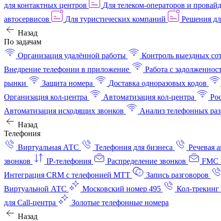
для контактных центров
Для телеком-операторов и провай
автосервисов
Для туристических компаний
Решения дл
Назад
По задачам
Организация удалённой работы
Контроль выездных со
Внедрение телефонии в приложение
Работа с задолженнос
рынки
Защита номера
Доставка одноразовых кодов
Организация кол-центра
Автоматизация кол-центра
Ро
Автоматизация исходящих звонков
Анализ телефонных раз
Назад
Телефония
Виртуальная АТС
Телефония для бизнеса
Речевая 
звонков
IP-телефония
Распределение звонков
FMC 
Интеграция CRM с телефонией МТТ
Запись разговоров
Виртуальной АТС
Московский номер 495
Кол-трекинг
для Call-центра
Золотые телефонные номера
Назад