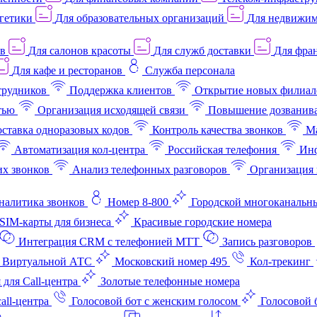
гетики
Для образовательных организаций
Для недвижим
ов
Для салонов красоты
Для служб доставки
Для фран
Для кафе и ресторанов
Служба персонала
трудников
Поддержка клиентов
Открытие новых филиал
тью
Организация исходящей связи
Повышение дозванив
ставка одноразовых кодов
Контроль качества звонков
Ма
Автоматизация кол-центра
Российская телефония
Инф
х звонков
Анализ телефонных разговоров
Организация 
аналитика звонков
Номер 8-800
Городской многоканальн
SIM-карты для бизнеса
Красивые городские номера
Интеграция CRM с телефонией МТТ
Запись разговоров
 Виртуальной АТС
Московский номер 495
Кол-трекинг
 для Call-центра
Золотые телефонные номера
all-центра
Голосовой бот с женским голосом
Голосовой 