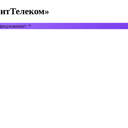
итТелеком»
 предложение!