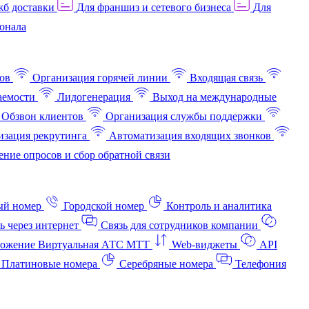
жб доставки
Для франшиз и сетевого бизнеса
Для
онала
ов
Организация горячей линии
Входящая связь
аемости
Лидогенерация
Выход на международные
Обзвон клиентов
Организация службы поддержки
изация рекрутинга
Автоматизация входящих звонков
ние опросов и сбор обратной связи
ый номер
Городской номер
Контроль и аналитика
ь через интернет
Связь для сотрудников компании
ожение Виртуальная АТС МТТ
Web-виджеты
API
Платиновые номера
Серебряные номера
Телефония