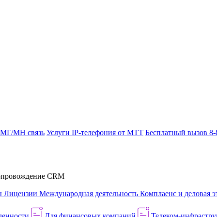
 МГ/МН связь
Услуги IP-телефония от МТТ
Бесплатный вызов 8-
провождение CRM
ы
Лицензии
Международная деятельность
Комплаенс и деловая э
ленности
Для финансовых компаний
Телеком-инфраструк