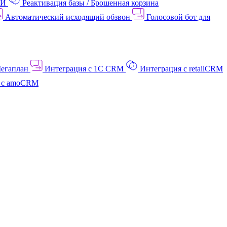
АИ
Реактивация базы / Брошенная корзина
Автоматический исходящий обзвон
Голосовой бот для
Мегаплан
Интеграция с 1C CRM
Интеграция с retailCRM
я с amoCRM