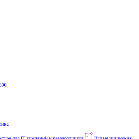
800
тика
тура для IT-компаний и разработчиков
Для медицинских