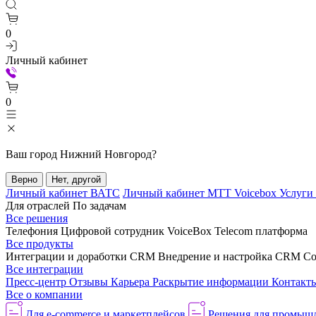
0
Личный кабинет
0
Ваш город
Нижний Новгород
?
Верно
Нет, другой
Личный кабинет ВАТС
Личный кабинет МТТ Voicebox
Услуги
Для отраслей
По задачам
Все решения
Телефония
Цифровой сотрудник VoiceBox
Telecom платформа
Все продукты
Интеграции и доработки CRM
Внедрение и настройка CRM
Со
Все интеграции
Пресс-центр
Отзывы
Карьера
Раскрытие информации
Контакт
Все о компании
Для e-commerce и маркетплейсов
Решения для промыш