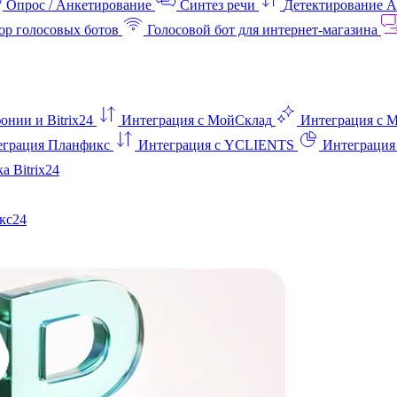
Опрос / Анкетирование
Синтез речи
Детектирование 
ор голосовых ботов
Голосовой бот для интернет‑магазина
онии и Bitrix24
Интеграция с МойСклад
Интеграция с 
еграция Планфикс
Интеграция с YCLIENTS
Интеграци
а Bitrix24
кс24