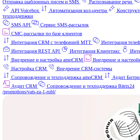
Отправка шаблонных писем и SMS
Распознавание речи
API Voicebox
Автоматизация кол‑центра
Конструкт
техподдержки
SMS API
Сервис SMS-рассылок
СМС-рассылки по базе клиентов
Интеграция CRM с телефонией МТТ
Интеграция телеф
Интеграция REST API
Интеграция Клиентикс
Инт
Внедрение и настройка amoCRM
Внедрение и настройк
Настройка CRM
Внедрение CRM-системы
Сопровождение и техподдержка amoCRM
Аудит Битри
Аудит CRM
Сопровождение и техподдержка Bitrix24
/promotions/vats-za-1-rubl/