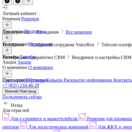
Личный кабинет
Решения
Решения
Продукты
Продукты
Для отраслей
По задачам
Все решения
Интеграции
Интеграции
Телефония
Цифровой сотрудник VoiceBox
Telecom платф
Тарифы
Тарифы
Интеграции и доработки CRM
Внедрение и настройка CR
Акции
Акции
О компании
О компании
Пресс-центр
Партнерам
Партнерам
Отзывы
Карьера
Раскрытие информации
Контакт
+7 (831) 234-46-29
Нижний Новгород
Подключить сейчас
Назад
Для отраслей
Для e-commerce и маркетплейсов
Решения для промыш
центров
Для логистических компаний
Для ЖКХ и энер