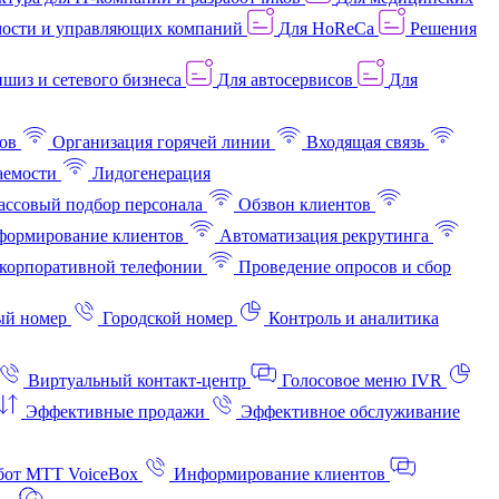
ости и управляющих компаний
Для HoReCa
Решения
шиз и сетевого бизнеса
Для автосервисов
Для
ов
Организация горячей линии
Входящая связь
аемости
Лидогенерация
ссовый подбор персонала
Обзвон клиентов
ормирование клиентов
Автоматизация рекрутинга
корпоративной телефонии
Проведение опросов и сбор
ый номер
Городской номер
Контроль и аналитика
Виртуальный контакт‑центр
Голосовое меню IVR
Эффективные продажи
Эффективное обслуживание
бот МТТ VoiceBox
Информирование клиентов