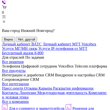
0
Ваш город
Нижний Новгород
?
Верно
Нет, другой
Личный кабинет ВАТС
Личный кабинет МТТ Voicebox
Услуги МГ/МН связь
Услуги IP-телефония от МТТ
Бесплатный вызов 8-800
Для отраслей
По задачам
Все решения
Телефония
Цифровой сотрудник VoiceBox
Telecom платформа
Все продукты
Интеграции и доработки CRM
Внедрение и настройка CRM
Сопровождение CRM
Все интеграции
Пресс-центр
Отзывы
Карьера
Раскрытие информации
Контакты
Лицензии
Международная деятельность
Комплаенс
и деловая этика
Все о компании
Для e-commerce и маркетплейсов
Решения для