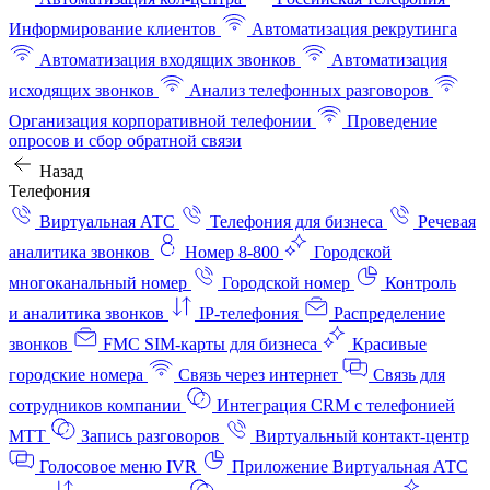
Информирование клиентов
Автоматизация рекрутинга
Автоматизация входящих звонков
Автоматизация
исходящих звонков
Анализ телефонных разговоров
Организация корпоративной телефонии
Проведение
опросов и сбор обратной связи
Назад
Телефония
Виртуальная АТС
Телефония для бизнеса
Речевая
аналитика звонков
Номер 8-800
Городской
многоканальный номер
Городской номер
Контроль
и аналитика звонков
IP-телефония
Распределение
звонков
FMC SIM-карты для бизнеса
Красивые
городские номера
Связь через интернет
Связь для
сотрудников компании
Интеграция CRM с телефонией
МТТ
Запись разговоров
Виртуальный контакт‑центр
Голосовое меню IVR
Приложение Виртуальная АТС