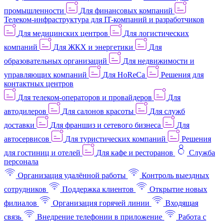
промышленности
Для финансовых компаний
Телеком-инфраструктура для IT-компаний и разработчиков
Для медицинских центров
Для логистических
компаний
Для ЖКХ и энергетики
Для
образовательных организаций
Для недвижимости и
управляющих компаний
Для HoReCa
Решения для
контактных центров
Для телеком-операторов и провайдеров
Для
автодилеров
Для салонов красоты
Для служб
доставки
Для франшиз и сетевого бизнеса
Для
автосервисов
Для туристических компаний
Решения
для гостиниц и отелей
Для кафе и ресторанов
Служба
персонала
Организация удалённой работы
Контроль выездных
сотрудников
Поддержка клиентов
Открытие новых
филиалов
Организация горячей линии
Входящая
связь
Внедрение телефонии в приложение
Работа с