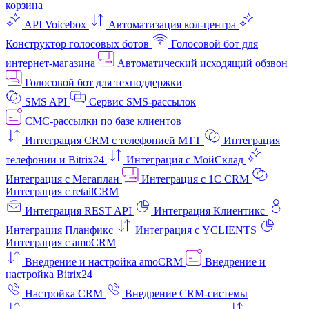
корзина
API Voicebox
Автоматизация кол‑центра
Конструктор голосовых ботов
Голосовой бот для
интернет‑магазина
Автоматический исходящий обзвон
Голосовой бот для техподдержки
SMS API
Сервис SMS-рассылок
СМС-рассылки по базе клиентов
Интеграция CRM с телефонией МТТ
Интеграция
телефонии и Bitrix24
Интеграция с МойСклад
Интеграция с Мегаплан
Интеграция с 1C CRM
Интеграция с retailCRM
Интеграция REST API
Интеграция Клиентикс
Интеграция Планфикс
Интеграция с YCLIENTS
Интеграция с amoCRM
Внедрение и настройка amoCRM
Внедрение и
настройка Bitrix24
Настройка CRM
Внедрение CRM-системы