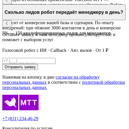
реактивация клиентов, которые давно не обращались. Робот
напоминает о компании, предлагает актуальное предложение
Сколько лидов робот передаёт менеджеру в день?
и квалифицирует повторный интерес.
Зависит от конверсии вашей базы и сценария. По опыту
внедрений: при обзвоне 3000 контактов в день и конверсии
5% — 150 квалифицированных лидов для менеджеров.
Оставьте заявку, и наш менеджер проконсультирует вас и
поможет с выбором услуг
Голосовой робот с ИИ · Callback · Авт. вызов · От 1 ₽
Отправить заявку
Нажимая на кнопку, я даю
согласие на обработку
персональных данных
в соответствии с
политикой обработки
персональных данных
+7 (831) 234-46-29
Консультация по услугам