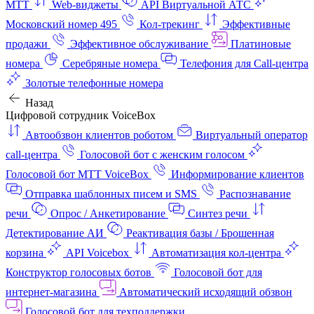
МТТ
Web-виджеты
API Виртуальной АТС
Московский номер 495
Кол-трекинг
Эффективные
продажи
Эффективное обслуживание
Платиновые
номера
Серебряные номера
Телефония для Call-центра
Золотые телефонные номера
Назад
Цифровой сотрудник VoiceBox
Автообзвон клиентов роботом
Виртуальный оператор
call-центра
Голосовой бот с женским голосом
Голосовой бот МТТ VoiceBox
Информирование клиентов
Отправка шаблонных писем и SMS
Распознавание
речи
Опрос / Анкетирование
Синтез речи
Детектирование АИ
Реактивация базы / Брошенная
корзина
API Voicebox
Автоматизация кол‑центра
Конструктор голосовых ботов
Голосовой бот для
интернет‑магазина
Автоматический исходящий обзвон
Голосовой бот для техподдержки