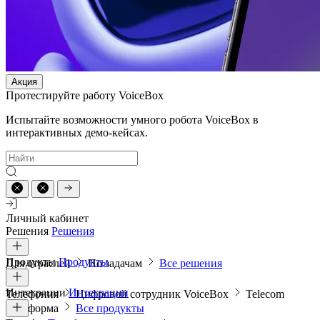
Акция
Протестируйте работу VoiceBox
Испытайте возможности умного робота VoiceBox в
интерактивных демо-кейсах.
Личный кабинет
Решения
Решения
Продукты
Продукты
Для отраслей
По задачам
Все решения
Интеграции
Интеграции
Телефония
Цифровой сотрудник VoiceBox
Telecom
платформа
Все продукты