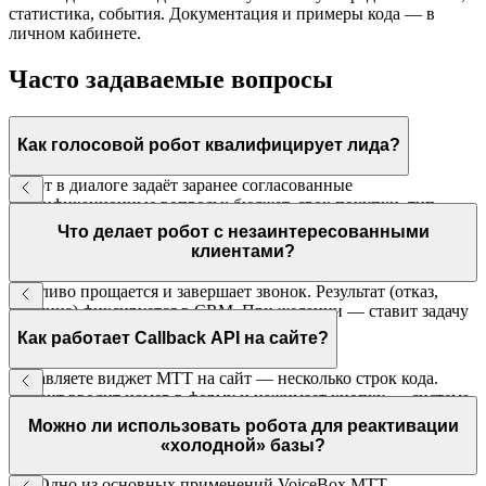
статистика, события. Документация и примеры кода — в
личном кабинете.
Часто задаваемые вопросы
Как голосовой робот квалифицирует лида?
Робот в диалоге задаёт заранее согласованные
квалификационные вопросы: бюджет, срок покупки, тип
объекта, регион и т.д. Ответы фиксируются и вместе с
Что делает робот с незаинтересованными
контактом передаются менеджеру в CRM.
клиентами?
Вежливо прощается и завершает звонок. Результат (отказ,
причина) фиксируется в CRM. При желании — ставит задачу
перезвонить через заданный интервал.
Как работает Callback API на сайте?
Добавляете виджет МТТ на сайт — несколько строк кода.
Клиент вводит номер в форму и нажимает кнопку — система
соединяет его с первым свободным менеджером за 5–20
Можно ли использовать робота для реактивации
секунд.
«холодной» базы?
Да. Одно из основных применений VoiceBox МТТ —