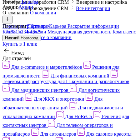
Тарифы
Тарифы
Интеграции и доработки CRM
Внедрение и настройка
Акции
Акции
CRM
Сопровождение CRM
Все интеграции
О компании
О компании
Пресс-центр
Партнерам
Партнерам
Отзывы
Карьера
Раскрытие информации
Контакты
+7 (831) 234-46-29
Лицензии
Международная деятельность
Комплаенс
и деловая этика
Все о компании
Нижний Новгород
Купить в 1 клик
Назад
Для отраслей
Для e-commerce и маркетплейсов
Решения для
промышленности
Для финансовых компаний
Телеком-инфраструктура для IT-компаний и разработчиков
Для медицинских центров
Для логистических
компаний
Для ЖКХ и энергетики
Для
образовательных организаций
Для недвижимости и
управляющих компаний
Для HoReCa
Решения для
контактных центров
Для телеком-операторов и
провайдеров
Для автодилеров
Для салонов красоты