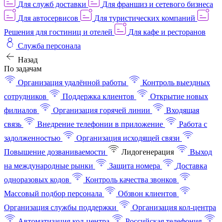
Для служб доставки
Для франшиз и сетевого бизнеса
Для автосервисов
Для туристических компаний
Решения для гостиниц и отелей
Для кафе и ресторанов
Служба персонала
Назад
По задачам
Организация удалённой работы
Контроль выездных
сотрудников
Поддержка клиентов
Открытие новых
филиалов
Организация горячей линии
Входящая
связь
Внедрение телефонии в приложение
Работа с
задолженностью
Организация исходящей связи
Повышение дозваниваемости
Лидогенерация
Выход
на международные рынки
Защита номера
Доставка
одноразовых кодов
Контроль качества звонков
Массовый подбор персонала
Обзвон клиентов
Организация службы поддержки
Организация кол-центра
Автоматизация кол-центра
Российская телефония