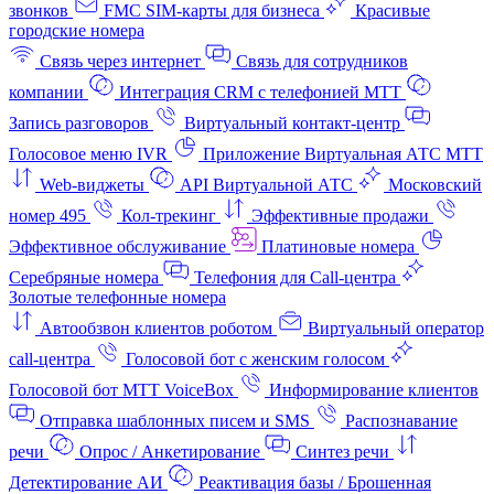
звонков
FMC SIM-карты для бизнеса
Красивые
городские номера
Связь через интернет
Связь для сотрудников
компании
Интеграция CRM с телефонией МТТ
Запись разговоров
Виртуальный контакт‑центр
Голосовое меню IVR
Приложение Виртуальная АТС МТТ
Web-виджеты
API Виртуальной АТС
Московский
номер 495
Кол-трекинг
Эффективные продажи
Эффективное обслуживание
Платиновые номера
Серебряные номера
Телефония для Call-центра
Золотые телефонные номера
Автообзвон клиентов роботом
Виртуальный оператор
call-центра
Голосовой бот с женским голосом
Голосовой бот МТТ VoiceBox
Информирование клиентов
Отправка шаблонных писем и SMS
Распознавание
речи
Опрос / Анкетирование
Синтез речи
Детектирование АИ
Реактивация базы / Брошенная