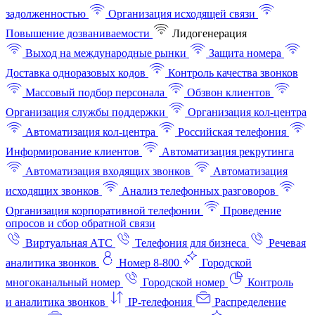
задолженностью
Организация исходящей связи
Повышение дозваниваемости
Лидогенерация
Выход на международные рынки
Защита номера
Доставка одноразовых кодов
Контроль качества звонков
Массовый подбор персонала
Обзвон клиентов
Организация службы поддержки
Организация кол-центра
Автоматизация кол-центра
Российская телефония
Информирование клиентов
Автоматизация рекрутинга
Автоматизация входящих звонков
Автоматизация
исходящих звонков
Анализ телефонных разговоров
Организация корпоративной телефонии
Проведение
опросов и сбор обратной связи
Виртуальная АТС
Телефония для бизнеса
Речевая
аналитика звонков
Номер 8-800
Городской
многоканальный номер
Городской номер
Контроль
и аналитика звонков
IP-телефония
Распределение