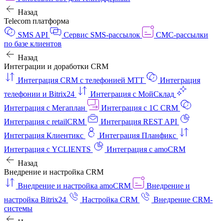
Назад
Telecom платформа
SMS API
Сервис SMS-рассылок
СМС-рассылки
по базе клиентов
Назад
Интеграции и доработки CRM
Интеграция CRM с телефонией МТТ
Интеграция
телефонии и Bitrix24
Интеграция с МойСклад
Интеграция с Мегаплан
Интеграция с 1C CRM
Интеграция с retailCRM
Интеграция REST API
Интеграция Клиентикс
Интеграция Планфикс
Интеграция с YCLIENTS
Интеграция с amoCRM
Назад
Внедрение и настройка CRM
Внедрение и настройка amoCRM
Внедрение и
настройка Bitrix24
Настройка CRM
Внедрение CRM-
системы