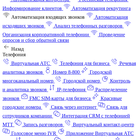
Информирование клиентов
Автоматизация рекрутинга
Автоматизация входящих звонков
Автоматизация
исходящих звонков
Анализ телефонных разговоров
Организация корпоративной телефонии
Проведение
опросов и сбор обратной связи
Назад
Телефония
Виртуальная АТС
Телефония для бизнеса
Речевая
аналитика звонков
Номер 8-800
Городской
многоканальный номер
Городской номер
Контроль
и аналитика звонков
IP-телефония
Распределение
звонков
FMC SIM-карты для бизнеса
Красивые
городские номера
Связь через интернет
Связь для
сотрудников компании
Интеграция CRM с телефонией
МТТ
Запись разговоров
Виртуальный контакт‑центр
Голосовое меню IVR
Приложение Виртуальная АТС