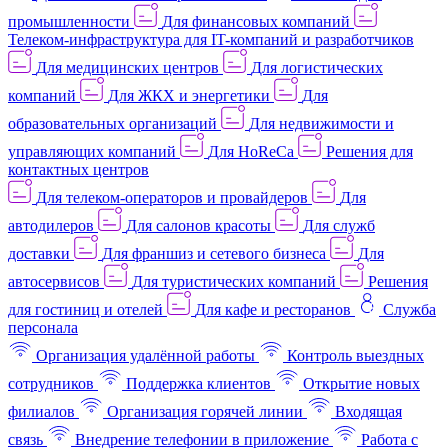
промышленности
Для финансовых компаний
Телеком-инфраструктура для IT-компаний и разработчиков
Для медицинских центров
Для логистических
компаний
Для ЖКХ и энергетики
Для
образовательных организаций
Для недвижимости и
управляющих компаний
Для HoReCa
Решения для
контактных центров
Для телеком-операторов и провайдеров
Для
автодилеров
Для салонов красоты
Для служб
доставки
Для франшиз и сетевого бизнеса
Для
автосервисов
Для туристических компаний
Решения
для гостиниц и отелей
Для кафе и ресторанов
Служба
персонала
Организация удалённой работы
Контроль выездных
сотрудников
Поддержка клиентов
Открытие новых
филиалов
Организация горячей линии
Входящая
связь
Внедрение телефонии в приложение
Работа с