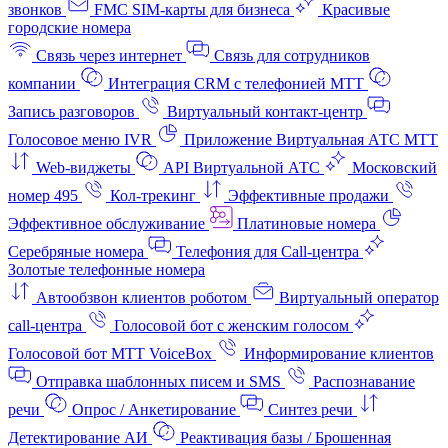
звонков
FMC SIM-карты для бизнеса
Красивые
городские номера
Связь через интернет
Связь для сотрудников
компании
Интеграция CRM с телефонией МТТ
Запись разговоров
Виртуальный контакт‑центр
Голосовое меню IVR
Приложение Виртуальная АТС МТТ
Web-виджеты
API Виртуальной АТС
Московский
номер 495
Кол-трекинг
Эффективные продажи
Эффективное обслуживание
Платиновые номера
Серебряные номера
Телефония для Call-центра
Золотые телефонные номера
Автообзвон клиентов роботом
Виртуальный оператор
call-центра
Голосовой бот с женским голосом
Голосовой бот МТТ VoiceBox
Информирование клиентов
Отправка шаблонных писем и SMS
Распознавание
речи
Опрос / Анкетирование
Синтез речи
Детектирование АИ
Реактивация базы / Брошенная