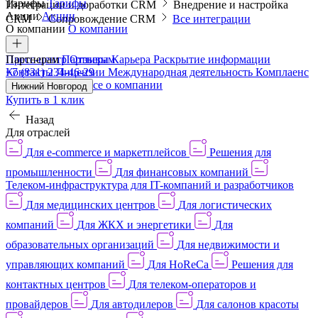
Тарифы
Тарифы
Интеграции и доработки CRM
Внедрение и настройка
Акции
Акции
CRM
Сопровождение CRM
Все интеграции
О компании
О компании
Пресс-центр
Партнерам
Партнерам
Отзывы
Карьера
Раскрытие информации
Контакты
+7 (831) 234-46-29
Лицензии
Международная деятельность
Комплаенс
и деловая этика
Все о компании
Нижний Новгород
Купить в 1 клик
Назад
Для отраслей
Для e-commerce и маркетплейсов
Решения для
промышленности
Для финансовых компаний
Телеком-инфраструктура для IT-компаний и разработчиков
Для медицинских центров
Для логистических
компаний
Для ЖКХ и энергетики
Для
образовательных организаций
Для недвижимости и
управляющих компаний
Для HoReCa
Решения для
контактных центров
Для телеком-операторов и
провайдеров
Для автодилеров
Для салонов красоты