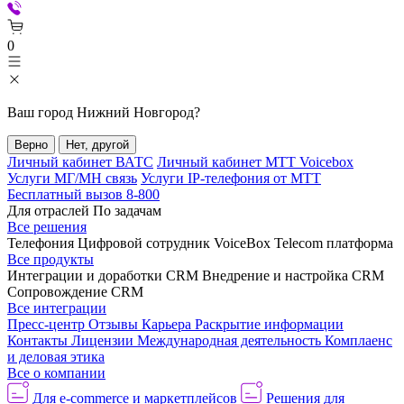
0
Ваш город
Нижний Новгород
?
Верно
Нет, другой
Личный кабинет ВАТС
Личный кабинет МТТ Voicebox
Услуги МГ/МН связь
Услуги IP-телефония от МТТ
Бесплатный вызов 8-800
Для отраслей
По задачам
Все решения
Телефония
Цифровой сотрудник VoiceBox
Telecom платформа
Все продукты
Интеграции и доработки CRM
Внедрение и настройка CRM
Сопровождение CRM
Все интеграции
Пресс-центр
Отзывы
Карьера
Раскрытие информации
Контакты
Лицензии
Международная деятельность
Комплаенс
и деловая этика
Все о компании
Для e-commerce и маркетплейсов
Решения для