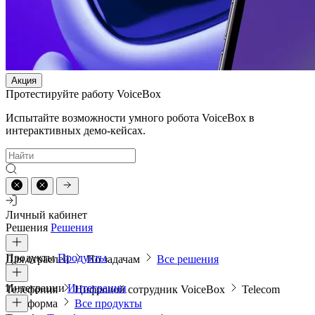
Акция
Протестируйте работу VoiceBox
Испытайте возможности умного робота VoiceBox в
интерактивных демо-кейсах.
Личный кабинет
Решения
Решения
Продукты
Продукты
Для отраслей
По задачам
Все решения
Интеграции
Интеграции
Телефония
Цифровой сотрудник VoiceBox
Telecom
платформа
Все продукты