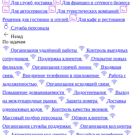
Для служб доставки
Для франшиз и сетевого бизнеса
Для автосервисов
Для туристических компаний
Решения для гостиниц и отелей
Для кафе и ресторанов
Служба персонала
Назад
По задачам
Организация удалённой работы
Контроль выездных
сотрудников
Поддержка клиентов
Открытие новых
филиалов
Организация горячей линии
Входящая
связь
Внедрение телефонии в приложение
Работа с
задолженностью
Организация исходящей связи
Повышение дозваниваемости
Лидогенерация
Выход
на международные рынки
Защита номера
Доставка
одноразовых кодов
Контроль качества звонков
Массовый подбор персонала
Обзвон клиентов
Организация службы поддержки
Организация кол-центра
Автоматизация кол-центра
Российская телефония