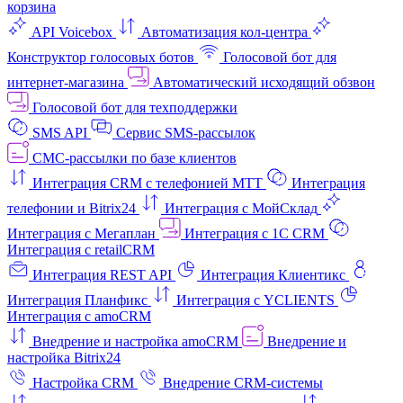
корзина
API Voicebox
Автоматизация кол‑центра
Конструктор голосовых ботов
Голосовой бот для
интернет‑магазина
Автоматический исходящий обзвон
Голосовой бот для техподдержки
SMS API
Сервис SMS-рассылок
СМС-рассылки по базе клиентов
Интеграция CRM с телефонией МТТ
Интеграция
телефонии и Bitrix24
Интеграция с МойСклад
Интеграция с Мегаплан
Интеграция с 1C CRM
Интеграция с retailCRM
Интеграция REST API
Интеграция Клиентикс
Интеграция Планфикс
Интеграция с YCLIENTS
Интеграция с amoCRM
Внедрение и настройка amoCRM
Внедрение и
настройка Bitrix24
Настройка CRM
Внедрение CRM-системы