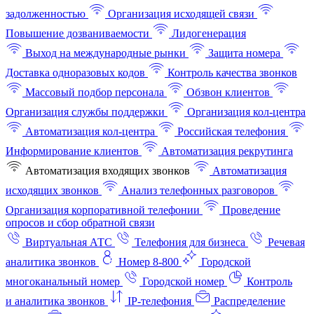
задолженностью
Организация исходящей связи
Повышение дозваниваемости
Лидогенерация
Выход на международные рынки
Защита номера
Доставка одноразовых кодов
Контроль качества звонков
Массовый подбор персонала
Обзвон клиентов
Организация службы поддержки
Организация кол-центра
Автоматизация кол-центра
Российская телефония
Информирование клиентов
Автоматизация рекрутинга
Автоматизация входящих звонков
Автоматизация
исходящих звонков
Анализ телефонных разговоров
Организация корпоративной телефонии
Проведение
опросов и сбор обратной связи
Виртуальная АТС
Телефония для бизнеса
Речевая
аналитика звонков
Номер 8-800
Городской
многоканальный номер
Городской номер
Контроль
и аналитика звонков
IP-телефония
Распределение