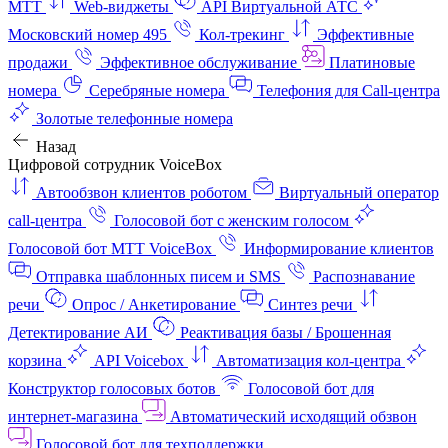
МТТ
Web-виджеты
API Виртуальной АТС
Московский номер 495
Кол-трекинг
Эффективные
продажи
Эффективное обслуживание
Платиновые
номера
Серебряные номера
Телефония для Call-центра
Золотые телефонные номера
Назад
Цифровой сотрудник VoiceBox
Автообзвон клиентов роботом
Виртуальный оператор
call-центра
Голосовой бот с женским голосом
Голосовой бот МТТ VoiceBox
Информирование клиентов
Отправка шаблонных писем и SMS
Распознавание
речи
Опрос / Анкетирование
Синтез речи
Детектирование АИ
Реактивация базы / Брошенная
корзина
API Voicebox
Автоматизация кол‑центра
Конструктор голосовых ботов
Голосовой бот для
интернет‑магазина
Автоматический исходящий обзвон
Голосовой бот для техподдержки