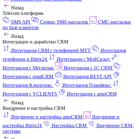
Назад
Telecom платформа
SMS API
Сервис SMS-рассылок
СМС-рассылки
по базе клиентов
Назад
Интеграции и доработки CRM
Интеграция CRM с телефонией МТТ
Интеграция
телефонии и Bitrix24
Интеграция с МойСклад
Интеграция с Мегаплан
Интеграция с 1C CRM
Интеграция с retailCRM
Интеграция REST API
Интеграция Клиентикс
Интеграция Планфикс
Интеграция с YCLIENTS
Интеграция с amoCRM
Назад
Внедрение и настройка CRM
Внедрение и настройка amoCRM
Внедрение и
настройка Bitrix24
Настройка CRM
Внедрение CRM-
системы