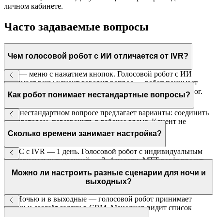
личном кабинете.
Часто задаваемые вопросы
Чем голосовой робот с ИИ отличается от IVR?
IVR — меню с нажатием кнопок. Голосовой робот с ИИ
понимает речь: клиент говорит вопрос — робот понимает
намерение и выполняет задачу. Ведёт полноценный диалог.
Как робот понимает нестандартные вопросы?
При нестандартном вопросе предлагает варианты: соединить
с оператором, перезвонить в рабочее время. Клиент не
остаётся без ответа.
Сколько времени занимает настройка?
ВАТС с IVR — 1 день. Голосовой робот с индивидуальным
сценарием и интеграцией — 2–4 недели. МТТ ведёт проект
под ключ.
Можно ли настроить разные сценарии для ночи и
выходных?
Да. Ночью и в выходные — голосовой робот принимает
заявки и создаёт задачи в CRM. Менеджер видит список
ночных обращений утром.