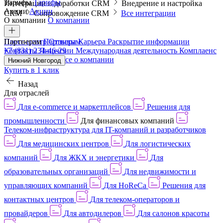
Тарифы
Тарифы
Интеграции и доработки CRM
Внедрение и настройка
Акции
Акции
CRM
Сопровождение CRM
Все интеграции
О компании
О компании
Пресс-центр
Партнерам
Партнерам
Отзывы
Карьера
Раскрытие информации
Контакты
+7 (831) 234-46-29
Лицензии
Международная деятельность
Комплаенс
и деловая этика
Все о компании
Нижний Новгород
Купить в 1 клик
Назад
Для отраслей
Для e-commerce и маркетплейсов
Решения для
промышленности
Для финансовых компаний
Телеком-инфраструктура для IT-компаний и разработчиков
Для медицинских центров
Для логистических
компаний
Для ЖКХ и энергетики
Для
образовательных организаций
Для недвижимости и
управляющих компаний
Для HoReCa
Решения для
контактных центров
Для телеком-операторов и
провайдеров
Для автодилеров
Для салонов красоты