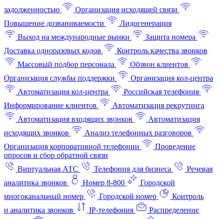
задолженностью
Организация исходящей связи
Повышение дозваниваемости
Лидогенерация
Выход на международные рынки
Защита номера
Доставка одноразовых кодов
Контроль качества звонков
Массовый подбор персонала
Обзвон клиентов
Организация службы поддержки
Организация кол-центра
Автоматизация кол-центра
Российская телефония
Информирование клиентов
Автоматизация рекрутинга
Автоматизация входящих звонков
Автоматизация
исходящих звонков
Анализ телефонных разговоров
Организация корпоративной телефонии
Проведение
опросов и сбор обратной связи
Виртуальная АТС
Телефония для бизнеса
Речевая
аналитика звонков
Номер 8-800
Городской
многоканальный номер
Городской номер
Контроль
и аналитика звонков
IP-телефония
Распределение