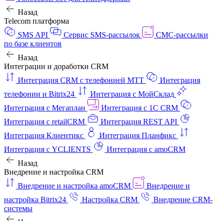
Назад
Telecom платформа
SMS API
Сервис SMS-рассылок
СМС-рассылки
по базе клиентов
Назад
Интеграции и доработки CRM
Интеграция CRM с телефонией МТТ
Интеграция
телефонии и Bitrix24
Интеграция с МойСклад
Интеграция с Мегаплан
Интеграция с 1C CRM
Интеграция с retailCRM
Интеграция REST API
Интеграция Клиентикс
Интеграция Планфикс
Интеграция с YCLIENTS
Интеграция с amoCRM
Назад
Внедрение и настройка CRM
Внедрение и настройка amoCRM
Внедрение и
настройка Bitrix24
Настройка CRM
Внедрение CRM-
системы