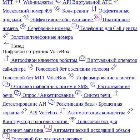
МТТ
Web-виджеты
API Виртуальной АТС
Московский номер 495
Кол-трекинг
Эффективные
продажи
Эффективное обслуживание
Платиновые
номера
Серебряные номера
Телефония для Call-центра
Золотые телефонные номера
Назад
Цифровой сотрудник VoiceBox
Автообзвон клиентов роботом
Виртуальный оператор
call-центра
Голосовой бот с женским голосом
Голосовой бот МТТ VoiceBox
Информирование клиентов
Отправка шаблонных писем и SMS
Распознавание
речи
Опрос / Анкетирование
Синтез речи
Детектирование АИ
Реактивация базы / Брошенная
корзина
API Voicebox
Автоматизация кол‑центра
Конструктор голосовых ботов
Голосовой бот для
интернет‑магазина
Автоматический исходящий обзвон
Голосовой бот для техподдержки