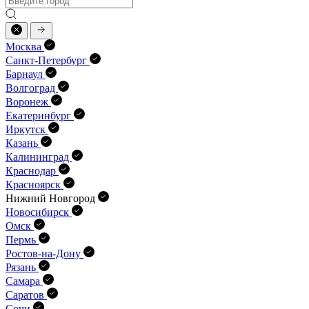
Москва
Санкт-Петербург
Барнаул
Волгоград
Воронеж
Екатеринбург
Иркутск
Казань
Калининград
Краснодар
Красноярск
Нижний Новгород
Новосибирск
Омск
Пермь
Ростов-на-Дону
Рязань
Самара
Саратов
Сочи