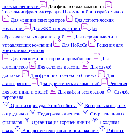
промышленности
Для финансовых компаний
Телеком-инфраструктура для IT-компаний и разработчиков
Для медицинских центров
Для логистических
компаний
Для ЖКХ и энергетики
Для
образовательных организаций
Для недвижимости и
управляющих компаний
Для HoReCa
Решения для
контактных центров
Для телеком-операторов и провайдеров
Для
автодилеров
Для салонов красоты
Для служб
доставки
Для франшиз и сетевого бизнеса
Для
автосервисов
Для туристических компаний
Решения
для гостиниц и отелей
Для кафе и ресторанов
Служба
персонала
Организация удалённой работы
Контроль выездных
сотрудников
Поддержка клиентов
Открытие новых
филиалов
Организация горячей линии
Входящая
связь
Внедрение телефонии в приложение
Работа с