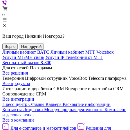
0
Ваш город
Нижний Новгород
?
Верно
Нет, другой
Личный кабинет ВАТС
Личный кабинет МТТ Voicebox
Услуги МГ/МН связь
Услуги IP-телефония от МТТ
Бесплатный вызов 8-800
Для отраслей
По задачам
Все решения
Телефония
Цифровой сотрудник VoiceBox
Telecom платформа
Все продукты
Интеграции и доработки CRM
Внедрение и настройка CRM
Сопровождение CRM
Все интеграции
Пресс-центр
Отзывы
Карьера
Раскрытие информации
Контакты
Лицензии
Международная деятельность
Комплаенс
и деловая этика
Все о компании
Для e-commerce и маркетплейсов
Решения для