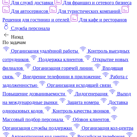
Для служб доставки
Для франшиз и сетевого бизнеса
Для автосервисов
Для туристических компаний
Решения для гостиниц и отелей
Для кафе и ресторанов
Служба персонала
Назад
По задачам
Организация удалённой работы
Контроль выездных
сотрудников
Поддержка клиентов
Открытие новых
филиалов
Организация горячей линии
Входящая
связь
Внедрение телефонии в приложение
Работа с
задолженностью
Организация исходящей связи
Повышение дозваниваемости
Лидогенерация
Выход
на международные рынки
Защита номера
Доставка
одноразовых кодов
Контроль качества звонков
Массовый подбор персонала
Обзвон клиентов
Организация службы поддержки
Организация кол-центра
Автоматизация кол-центра
Российская телефония