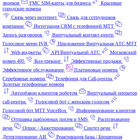
звонков
FMC SIM-карты для бизнеса
Красивые
городские номера
Связь через интернет
Связь для сотрудников
компании
Интеграция CRM с телефонией МТТ
Запись разговоров
Виртуальный контакт‑центр
Голосовое меню IVR
Приложение Виртуальная АТС МТТ
Web-виджеты
API Виртуальной АТС
Московский
номер 495
Кол-трекинг
Эффективные продажи
Эффективное обслуживание
Платиновые номера
Серебряные номера
Телефония для Call-центра
Золотые телефонные номера
Автообзвон клиентов роботом
Виртуальный оператор
call-центра
Голосовой бот с женским голосом
Голосовой бот МТТ VoiceBox
Информирование клиентов
Отправка шаблонных писем и SMS
Распознавание
речи
Опрос / Анкетирование
Синтез речи
Детектирование АИ
Реактивация базы / Брошенная