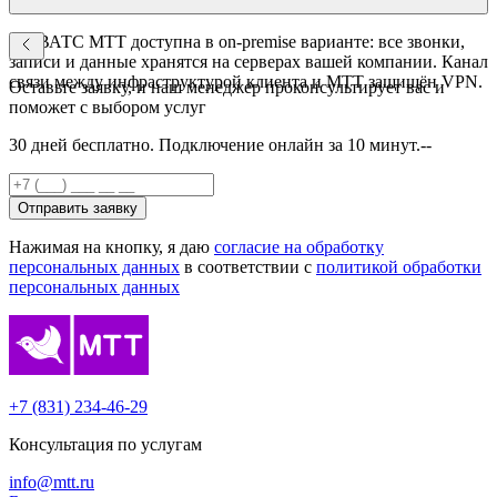
Да. ВАТС МТТ доступна в on-premise варианте: все звонки,
записи и данные хранятся на серверах вашей компании. Канал
связи между инфраструктурой клиента и МТТ защищён VPN.
Оставьте заявку, и наш менеджер проконсультирует вас и
поможет с выбором услуг
30 дней бесплатно. Подключение онлайн за 10 минут.--
Отправить заявку
Нажимая на кнопку, я даю
согласие на обработку
персональных данных
в соответствии с
политикой обработки
персональных данных
+7 (831) 234-46-29
Консультация по услугам
info@mtt.ru