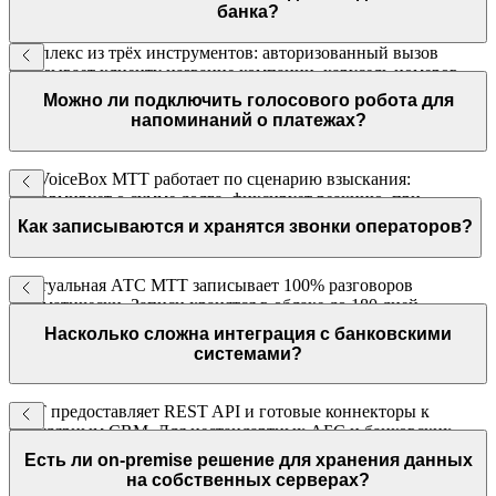
банка?
Комплекс из трёх инструментов: авторизованный вызов
показывает клиенту название компании, карусель номеров
ротирует исходящие номера, детектор автоответчиков
Можно ли подключить голосового робота для
отсеивает роботов. Вместе они поднимают конверсию
напоминаний о платежах?
исходящих с 4–6% до 10%.
Да. VoiceBox МТТ работает по сценарию взыскания:
информирует о сумме долга, фиксирует реакцию, при
необходимости переводит на оператора. Интегрируется с
Как записываются и хранятся звонки операторов?
вашей CRM или АБС по API.
Виртуальная АТС МТТ записывает 100% разговоров
автоматически. Записи хранятся в облаке до 180 дней,
доступны через личный кабинет с привязкой к карточке
Насколько сложна интеграция с банковскими
клиента в CRM.
системами?
МТТ предоставляет REST API и готовые коннекторы к
популярным CRM. Для нестандартных АБС и банковских
платформ доступна интеграция через API — документация с
Есть ли on-premise решение для хранения данных
примерами кода входит в комплект.
на собственных серверах?