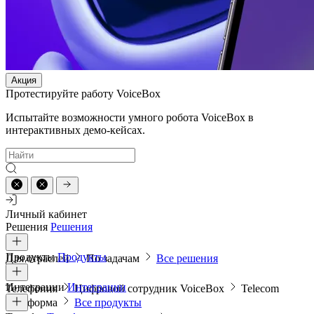
Акция
Протестируйте работу VoiceBox
Испытайте возможности умного робота VoiceBox в
интерактивных демо-кейсах.
Личный кабинет
Решения
Решения
Продукты
Продукты
Для отраслей
По задачам
Все решения
Интеграции
Интеграции
Телефония
Цифровой сотрудник VoiceBox
Telecom
платформа
Все продукты