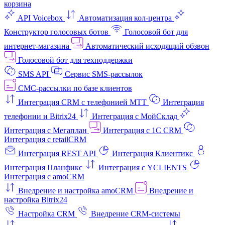
корзина
API Voicebox
Автоматизация кол‑центра
Конструктор голосовых ботов
Голосовой бот для
интернет‑магазина
Автоматический исходящий обзвон
Голосовой бот для техподдержки
SMS API
Сервис SMS-рассылок
СМС-рассылки по базе клиентов
Интеграция CRM с телефонией МТТ
Интеграция
телефонии и Bitrix24
Интеграция с МойСклад
Интеграция с Мегаплан
Интеграция с 1C CRM
Интеграция с retailCRM
Интеграция REST API
Интеграция Клиентикс
Интеграция Планфикс
Интеграция с YCLIENTS
Интеграция с amoCRM
Внедрение и настройка amoCRM
Внедрение и
настройка Bitrix24
Настройка CRM
Внедрение CRM-системы