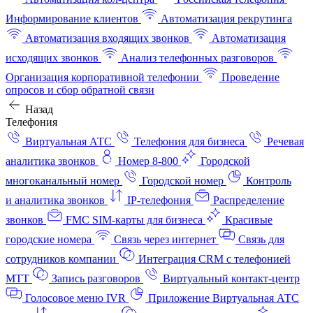
Информирование клиентов
Автоматизация рекрутинга
Автоматизация входящих звонков
Автоматизация
исходящих звонков
Анализ телефонных разговоров
Организация корпоративной телефонии
Проведение
опросов и сбор обратной связи
Назад
Телефония
Виртуальная АТС
Телефония для бизнеса
Речевая
аналитика звонков
Номер 8-800
Городской
многоканальный номер
Городской номер
Контроль
и аналитика звонков
IP-телефония
Распределение
звонков
FMC SIM-карты для бизнеса
Красивые
городские номера
Связь через интернет
Связь для
сотрудников компании
Интеграция CRM с телефонией
МТТ
Запись разговоров
Виртуальный контакт‑центр
Голосовое меню IVR
Приложение Виртуальная АТС