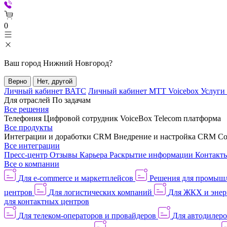
0
Ваш город
Нижний Новгород
?
Верно
Нет, другой
Личный кабинет ВАТС
Личный кабинет МТТ Voicebox
Услуги
Для отраслей
По задачам
Все решения
Телефония
Цифровой сотрудник VoiceBox
Telecom платформа
Все продукты
Интеграции и доработки CRM
Внедрение и настройка CRM
Со
Все интеграции
Пресс-центр
Отзывы
Карьера
Раскрытие информации
Контакт
Все о компании
Для e-commerce и маркетплейсов
Решения для промыш
центров
Для логистических компаний
Для ЖКХ и энер
для контактных центров
Для телеком-операторов и провайдеров
Для автодилер