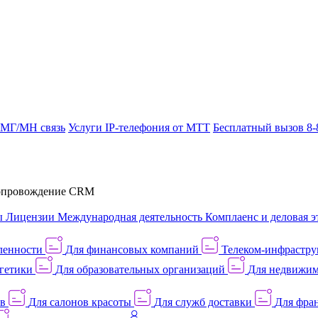
 МГ/МН связь
Услуги IP-телефония от МТТ
Бесплатный вызов 8-
провождение CRM
ы
Лицензии
Международная деятельность
Комплаенс и деловая э
ленности
Для финансовых компаний
Телеком-инфраструк
гетики
Для образовательных организаций
Для недвижим
ов
Для салонов красоты
Для служб доставки
Для фран