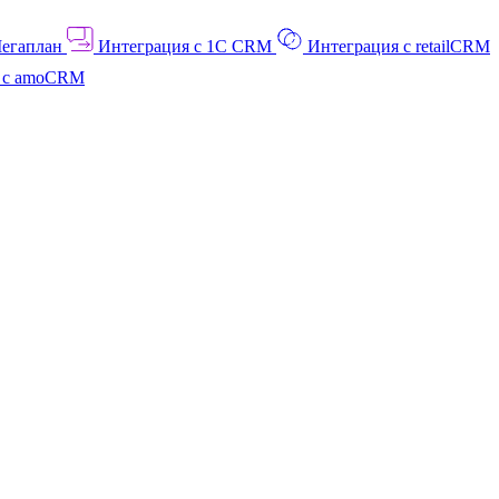
Мегаплан
Интеграция с 1C CRM
Интеграция с retailCRM
я с amoCRM