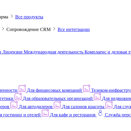
орма
Все продукты
M
Сопровождение CRM
Все интеграции
ы
Лицензии
Международная деятельность
Комплаенс и деловая 
ленности
Для финансовых компаний
Телеком-инфраструк
гетики
Для образовательных организаций
Для недвижим
деров
Для автодилеров
Для салонов красоты
Для слу
я гостиниц и отелей
Для кафе и ресторанов
Служба перс