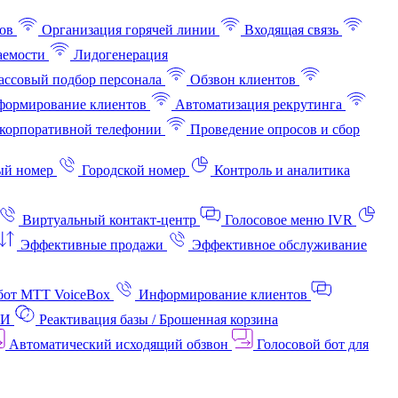
ов
Организация горячей линии
Входящая связь
аемости
Лидогенерация
ссовый подбор персонала
Обзвон клиентов
ормирование клиентов
Автоматизация рекрутинга
корпоративной телефонии
Проведение опросов и сбор
ый номер
Городской номер
Контроль и аналитика
Виртуальный контакт‑центр
Голосовое меню IVR
Эффективные продажи
Эффективное обслуживание
бот МТТ VoiceBox
Информирование клиентов
АИ
Реактивация базы / Брошенная корзина
Автоматический исходящий обзвон
Голосовой бот для