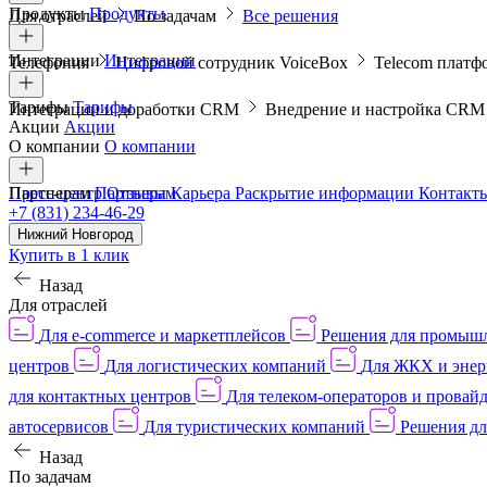
Продукты
Продукты
Для отраслей
По задачам
Все решения
Интеграции
Интеграции
Телефония
Цифровой сотрудник VoiceBox
Telecom платф
Тарифы
Тарифы
Интеграции и доработки CRM
Внедрение и настройка CR
Акции
Акции
О компании
О компании
Пресс-центр
Партнерам
Партнерам
Отзывы
Карьера
Раскрытие информации
Контакт
+7 (831) 234-46-29
Нижний Новгород
Купить в 1 клик
Назад
Для отраслей
Для e-commerce и маркетплейсов
Решения для промыш
центров
Для логистических компаний
Для ЖКХ и энер
для контактных центров
Для телеком-операторов и провай
автосервисов
Для туристических компаний
Решения дл
Назад
По задачам