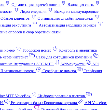
ов
Организация горячей линии
Входящая связь
аемости
Лидогенерация
Выход на международные
Обзвон клиентов
Организация службы поддержки
изация рекрутинга
Автоматизация входящих звонков
ние опросов и сбор обратной связи
ый номер
Городской номер
Контроль и аналитика
ь через интернет
Связь для сотрудников компании
ожение Виртуальная АТС МТТ
Web-виджеты
API
Платиновые номера
Серебряные номера
Телефония
бот МТТ VoiceBox
Информирование клиентов
АИ
Реактивация базы / Брошенная корзина
API Voicebox
й исходящий обзвон
Голосовой бот для техподдержки