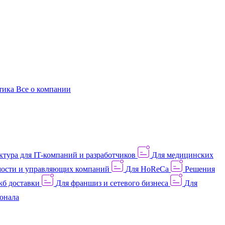
этика
Все о компании
тура для IT-компаний и разработчиков
Для медицинских
ости и управляющих компаний
Для HoReCa
Решения
жб доставки
Для франшиз и сетевого бизнеса
Для
онала