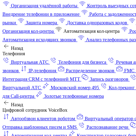
Организация удалённой работы
Контроль выездных со
Внедрение телефонии в приложение
Работа с задолженнос
рынки
Защита номера
Доставка одноразовых кодов
Организация кол-центра
Автоматизация кол-центра
Ро
Автоматизация исходящих звонков
Анализ телефонных раз
Назад
Телефония
Виртуальная АТС
Телефония для бизнеса
Речевая 
звонков
IP-телефония
Распределение звонков
FMC 
Интеграция CRM с телефонией МТТ
Запись разговоров
Виртуальной АТС
Московский номер 495
Кол-трекинг
для Call-центра
Золотые телефонные номера
Назад
Цифровой сотрудник VoiceBox
Автообзвон клиентов роботом
Виртуальный оператор c
Отправка шаблонных писем и SMS
Распознавание речи
Автоматизация кол‑центра
Конструктор голосовых бот