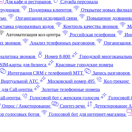
Для кафе и ресторанов
Служба персонала
трудников
Поддержка клиентов
Открытие новых филиал
тью
Организация исходящей связи
Повышение дозванив
ставка одноразовых кодов
Контроль качества звонков
Ма
Автоматизация кол-центра
Российская телефония
Инф
х звонков
Анализ телефонных разговоров
Организация 
аналитика звонков
Номер 8-800
Городской многоканальн
SIM-карты для бизнеса
Красивые городские номера
Интеграция CRM с телефонией МТТ
Запись разговоров
 Виртуальной АТС
Московский номер 495
Кол-трекинг
 для Call-центра
Золотые телефонные номера
all-центра
Голосовой бот с женским голосом
Голосовой 
Опрос / Анкетирование
Синтез речи
Детектирование 
ор голосовых ботов
Голосовой бот для интернет‑магазина