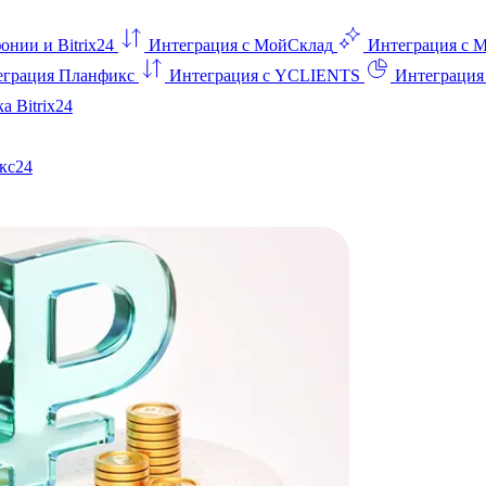
онии и Bitrix24
Интеграция с МойСклад
Интеграция с 
еграция Планфикс
Интеграция с YCLIENTS
Интеграци
а Bitrix24
кс24