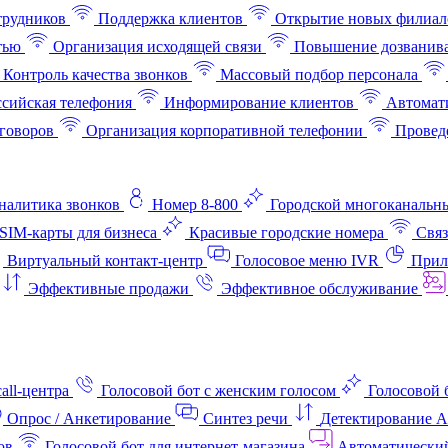
трудников
Поддержка клиентов
Открытие новых филиал
тью
Организация исходящей связи
Повышение дозванив
Контроль качества звонков
Массовый подбор персонала
ссийская телефония
Информирование клиентов
Автомат
говоров
Организация корпоративной телефонии
Проведе
аналитика звонков
Номер 8-800
Городской многоканальн
SIM-карты для бизнеса
Красивые городские номера
Связ
Виртуальный контакт‑центр
Голосовое меню IVR
Прил
Эффективные продажи
Эффективное обслуживание
all-центра
Голосовой бот с женским голосом
Голосовой 
Опрос / Анкетирование
Синтез речи
Детектирование 
ов
Голосовой бот для интернет‑магазина
Автоматически