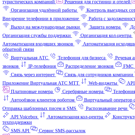
туристических компаний
Решения для гостиниц и отелей
Организация удалённой работы
Контроль выездных со
Внедрение телефонии в приложение
Работа с задолженнос
Выход на международные рынки
Защита номера
До
Организация службы поддержки
Организация кол-центра
Автоматизация входящих звонков
Автоматизация исходящи
обратной связи
Виртуальная АТС
Телефония для бизнеса
Речевая 
звонков
IP-телефония
Распределение звонков
FMC 
Связь через интернет
Связь для сотрудников компании
Приложение Виртуальная АТС МТТ
Web-виджеты
API
Платиновые номера
Серебряные номера
Телефония
Автообзвон клиентов роботом
Виртуальный оператор c
Отправка шаблонных писем и SMS
Распознавание речи
API Voicebox
Автоматизация кол‑центра
Конструкт
техподдержки
SMS API
Сервис SMS-рассылок