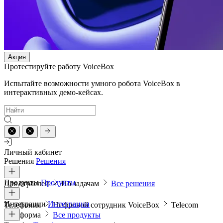
Акция
Протестируйте работу VoiceBox
Испытайте возможности умного робота VoiceBox в
интерактивных демо-кейсах.
Личный кабинет
Решения
Решения
Продукты
Продукты
Для отраслей
По задачам
Все решения
Интеграции
Интеграции
Телефония
Цифровой сотрудник VoiceBox
Telecom
платформа
Все продукты