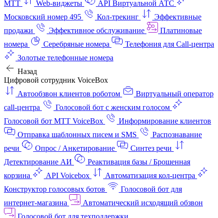
МТТ
Web-виджеты
API Виртуальной АТС
Московский номер 495
Кол-трекинг
Эффективные
продажи
Эффективное обслуживание
Платиновые
номера
Серебряные номера
Телефония для Call-центра
Золотые телефонные номера
Назад
Цифровой сотрудник VoiceBox
Автообзвон клиентов роботом
Виртуальный оператор
call-центра
Голосовой бот с женским голосом
Голосовой бот МТТ VoiceBox
Информирование клиентов
Отправка шаблонных писем и SMS
Распознавание
речи
Опрос / Анкетирование
Синтез речи
Детектирование АИ
Реактивация базы / Брошенная
корзина
API Voicebox
Автоматизация кол‑центра
Конструктор голосовых ботов
Голосовой бот для
интернет‑магазина
Автоматический исходящий обзвон
Голосовой бот для техподдержки