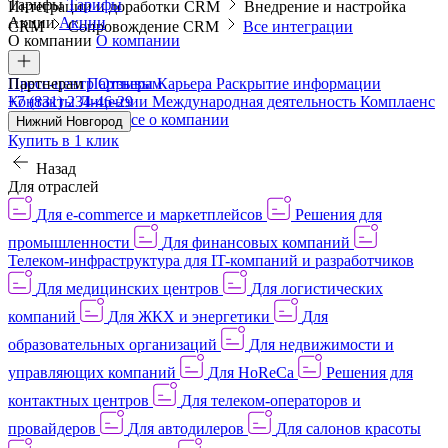
Тарифы
Тарифы
Интеграции и доработки CRM
Внедрение и настройка
Акции
Акции
CRM
Сопровождение CRM
Все интеграции
О компании
О компании
Пресс-центр
Партнерам
Партнерам
Отзывы
Карьера
Раскрытие информации
Контакты
+7 (831) 234-46-29
Лицензии
Международная деятельность
Комплаенс
и деловая этика
Все о компании
Нижний Новгород
Купить в 1 клик
Назад
Для отраслей
Для e-commerce и маркетплейсов
Решения для
промышленности
Для финансовых компаний
Телеком-инфраструктура для IT-компаний и разработчиков
Для медицинских центров
Для логистических
компаний
Для ЖКХ и энергетики
Для
образовательных организаций
Для недвижимости и
управляющих компаний
Для HoReCa
Решения для
контактных центров
Для телеком-операторов и
провайдеров
Для автодилеров
Для салонов красоты