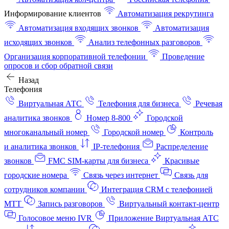
Информирование клиентов
Автоматизация рекрутинга
Автоматизация входящих звонков
Автоматизация
исходящих звонков
Анализ телефонных разговоров
Организация корпоративной телефонии
Проведение
опросов и сбор обратной связи
Назад
Телефония
Виртуальная АТС
Телефония для бизнеса
Речевая
аналитика звонков
Номер 8-800
Городской
многоканальный номер
Городской номер
Контроль
и аналитика звонков
IP-телефония
Распределение
звонков
FMC SIM-карты для бизнеса
Красивые
городские номера
Связь через интернет
Связь для
сотрудников компании
Интеграция CRM с телефонией
МТТ
Запись разговоров
Виртуальный контакт‑центр
Голосовое меню IVR
Приложение Виртуальная АТС