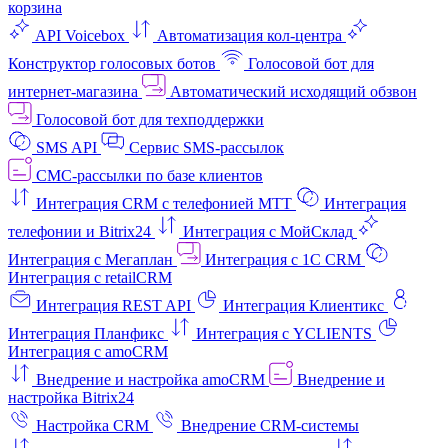
корзина
API Voicebox
Автоматизация кол‑центра
Конструктор голосовых ботов
Голосовой бот для
интернет‑магазина
Автоматический исходящий обзвон
Голосовой бот для техподдержки
SMS API
Сервис SMS-рассылок
СМС-рассылки по базе клиентов
Интеграция CRM с телефонией МТТ
Интеграция
телефонии и Bitrix24
Интеграция с МойСклад
Интеграция с Мегаплан
Интеграция с 1C CRM
Интеграция с retailCRM
Интеграция REST API
Интеграция Клиентикс
Интеграция Планфикс
Интеграция с YCLIENTS
Интеграция с amoCRM
Внедрение и настройка amoCRM
Внедрение и
настройка Bitrix24
Настройка CRM
Внедрение CRM-системы