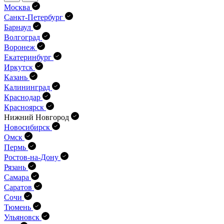
Москва
Санкт-Петербург
Барнаул
Волгоград
Воронеж
Екатеринбург
Иркутск
Казань
Калининград
Краснодар
Красноярск
Нижний Новгород
Новосибирск
Омск
Пермь
Ростов-на-Дону
Рязань
Самара
Саратов
Сочи
Тюмень
Ульяновск