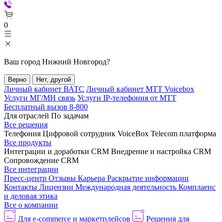
0
Ваш город
Нижний Новгород
?
Верно
Нет, другой
Личный кабинет ВАТС
Личный кабинет МТТ Voicebox
Услуги МГ/МН связь
Услуги IP-телефония от МТТ
Бесплатный вызов 8-800
Для отраслей
По задачам
Все решения
Телефония
Цифровой сотрудник VoiceBox
Telecom платформа
Все продукты
Интеграции и доработки CRM
Внедрение и настройка CRM
Сопровождение CRM
Все интеграции
Пресс-центр
Отзывы
Карьера
Раскрытие информации
Контакты
Лицензии
Международная деятельность
Комплаенс
и деловая этика
Все о компании
Для e-commerce и маркетплейсов
Решения для