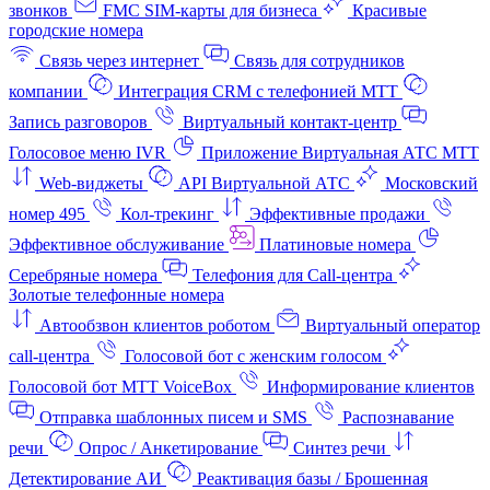
звонков
FMC SIM-карты для бизнеса
Красивые
городские номера
Связь через интернет
Связь для сотрудников
компании
Интеграция CRM с телефонией МТТ
Запись разговоров
Виртуальный контакт‑центр
Голосовое меню IVR
Приложение Виртуальная АТС МТТ
Web-виджеты
API Виртуальной АТС
Московский
номер 495
Кол-трекинг
Эффективные продажи
Эффективное обслуживание
Платиновые номера
Серебряные номера
Телефония для Call-центра
Золотые телефонные номера
Автообзвон клиентов роботом
Виртуальный оператор
call-центра
Голосовой бот с женским голосом
Голосовой бот МТТ VoiceBox
Информирование клиентов
Отправка шаблонных писем и SMS
Распознавание
речи
Опрос / Анкетирование
Синтез речи
Детектирование АИ
Реактивация базы / Брошенная