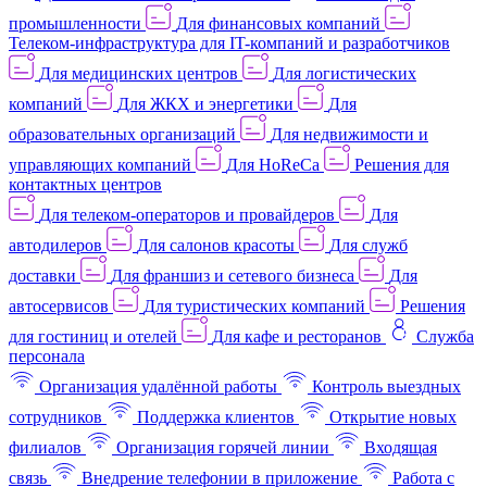
промышленности
Для финансовых компаний
Телеком-инфраструктура для IT-компаний и разработчиков
Для медицинских центров
Для логистических
компаний
Для ЖКХ и энергетики
Для
образовательных организаций
Для недвижимости и
управляющих компаний
Для HoReCa
Решения для
контактных центров
Для телеком-операторов и провайдеров
Для
автодилеров
Для салонов красоты
Для служб
доставки
Для франшиз и сетевого бизнеса
Для
автосервисов
Для туристических компаний
Решения
для гостиниц и отелей
Для кафе и ресторанов
Служба
персонала
Организация удалённой работы
Контроль выездных
сотрудников
Поддержка клиентов
Открытие новых
филиалов
Организация горячей линии
Входящая
связь
Внедрение телефонии в приложение
Работа с