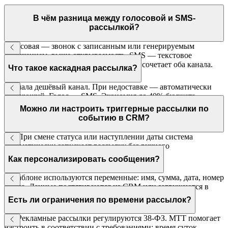
В чём разница между голосовой и SMS-
рассылкой?
Голосовая — звонок с записанным или генерируемым
сообщением, выше открываемость. SMS — текстовое
сообщение, остаётся у клиента. Каскад сочетает оба канала.
Что такое каскадная рассылка?
Сначала дешёвый канал. При недоставке — автоматически
следующий. Голос → SMS. Экономия до 40% бюджета.
Можно ли настроить триггерные рассылки по
событию в CRM?
Да. При смене статуса или наступлении даты система
автоматически запускает рассылку без ручного
вмешательства.
Как персонализировать сообщения?
В шаблоне используются переменные: имя, сумма, дата, номер
заказа. Данные подтягиваются из CRM или загружаются в
CSV.
Есть ли ограничения по времени рассылок?
Да. Рекламные рассылки регулируются 38-ФЗ. МТТ помогает
настроить в соответствии с требованиями: время суток,