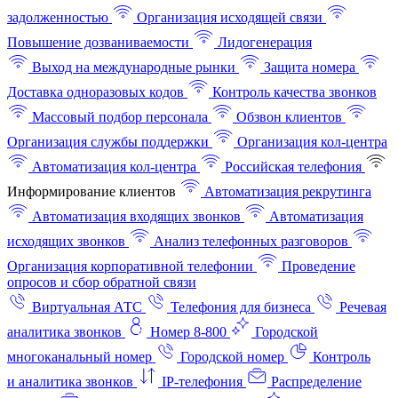
задолженностью
Организация исходящей связи
Повышение дозваниваемости
Лидогенерация
Выход на международные рынки
Защита номера
Доставка одноразовых кодов
Контроль качества звонков
Массовый подбор персонала
Обзвон клиентов
Организация службы поддержки
Организация кол-центра
Автоматизация кол-центра
Российская телефония
Информирование клиентов
Автоматизация рекрутинга
Автоматизация входящих звонков
Автоматизация
исходящих звонков
Анализ телефонных разговоров
Организация корпоративной телефонии
Проведение
опросов и сбор обратной связи
Виртуальная АТС
Телефония для бизнеса
Речевая
аналитика звонков
Номер 8-800
Городской
многоканальный номер
Городской номер
Контроль
и аналитика звонков
IP-телефония
Распределение