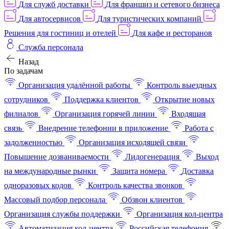
Для служб доставки
Для франшиз и сетевого бизнеса
Для автосервисов
Для туристических компаний
Решения для гостиниц и отелей
Для кафе и ресторанов
Служба персонала
Назад
По задачам
Организация удалённой работы
Контроль выездных
сотрудников
Поддержка клиентов
Открытие новых
филиалов
Организация горячей линии
Входящая
связь
Внедрение телефонии в приложение
Работа с
задолженностью
Организация исходящей связи
Повышение дозваниваемости
Лидогенерация
Выход
на международные рынки
Защита номера
Доставка
одноразовых кодов
Контроль качества звонков
Массовый подбор персонала
Обзвон клиентов
Организация службы поддержки
Организация кол-центра
Автоматизация кол-центра
Российская телефония