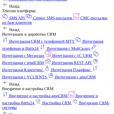
Назад
Telecom платформа
SMS API
Сервис SMS-рассылок
СМС-рассылки
по базе клиентов
Назад
Интеграции и доработки CRM
Интеграция CRM с телефонией МТТ
Интеграция
телефонии и Bitrix24
Интеграция с МойСклад
Интеграция с Мегаплан
Интеграция с 1C CRM
Интеграция с retailCRM
Интеграция REST API
Интеграция Клиентикс
Интеграция Планфикс
Интеграция с YCLIENTS
Интеграция с amoCRM
Назад
Внедрение и настройка CRM
Внедрение и настройка amoCRM
Внедрение и
настройка Bitrix24
Настройка CRM
Внедрение CRM-
системы