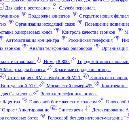
Для кафе и ресторанов
Служба персонала
трудников
Поддержка клиентов
Открытие новых филиал
тью
Организация исходящей связи
Повышение дозванив
ставка одноразовых кодов
Контроль качества звонков
Ма
Автоматизация кол-центра
Российская телефония
Инф
х звонков
Анализ телефонных разговоров
Организация 
аналитика звонков
Номер 8-800
Городской многоканальн
SIM-карты для бизнеса
Красивые городские номера
Интеграция CRM с телефонией МТТ
Запись разговоров
 Виртуальной АТС
Московский номер 495
Кол-трекинг
 для Call-центра
Золотые телефонные номера
all-центра
Голосовой бот с женским голосом
Голосовой 
Опрос / Анкетирование
Синтез речи
Детектирование 
ор голосовых ботов
Голосовой бот для интернет‑магазина