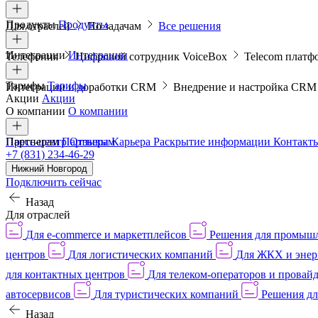
Продукты
Продукты
Для отраслей
По задачам
Все решения
Интеграции
Интеграции
Телефония
Цифровой сотрудник VoiceBox
Telecom платф
Тарифы
Тарифы
Интеграции и доработки CRM
Внедрение и настройка CR
Акции
Акции
О компании
О компании
Пресс-центр
Партнерам
Партнерам
Отзывы
Карьера
Раскрытие информации
Контакт
+7 (831) 234-46-29
Нижний Новгород
Подключить сейчас
Назад
Для отраслей
Для e-commerce и маркетплейсов
Решения для промыш
центров
Для логистических компаний
Для ЖКХ и энер
для контактных центров
Для телеком-операторов и провай
автосервисов
Для туристических компаний
Решения дл
Назад