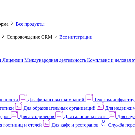
орма
Все продукты
M
Сопровождение CRM
Все интеграции
ы
Лицензии
Международная деятельность
Комплаенс и деловая 
ленности
Для финансовых компаний
Телеком-инфраструк
гетики
Для образовательных организаций
Для недвижим
деров
Для автодилеров
Для салонов красоты
Для слу
я гостиниц и отелей
Для кафе и ресторанов
Служба перс