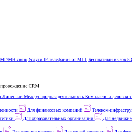
 МГ/МН связь
Услуги IP-телефония от МТТ
Бесплатный вызов 8-
провождение CRM
ы
Лицензии
Международная деятельность
Комплаенс и деловая э
ленности
Для финансовых компаний
Телеком-инфраструк
гетики
Для образовательных организаций
Для недвижим
ов
Для салонов красоты
Для служб доставки
Для фран