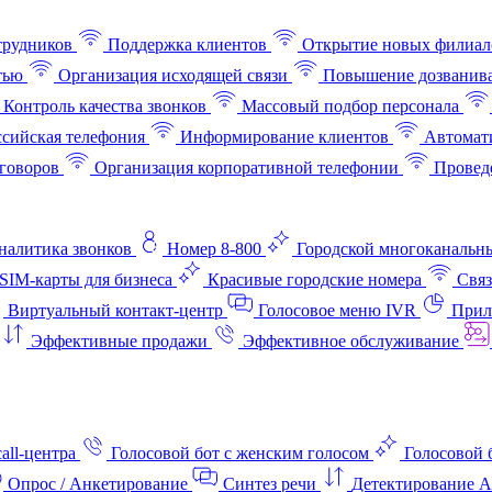
трудников
Поддержка клиентов
Открытие новых филиал
тью
Организация исходящей связи
Повышение дозванив
Контроль качества звонков
Массовый подбор персонала
ссийская телефония
Информирование клиентов
Автомат
говоров
Организация корпоративной телефонии
Проведе
аналитика звонков
Номер 8-800
Городской многоканальн
SIM-карты для бизнеса
Красивые городские номера
Связ
Виртуальный контакт‑центр
Голосовое меню IVR
Прил
Эффективные продажи
Эффективное обслуживание
all-центра
Голосовой бот с женским голосом
Голосовой 
Опрос / Анкетирование
Синтез речи
Детектирование 