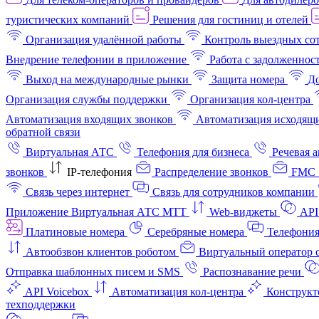
туристических компаний
Решения для гостиниц и отелей
Организация удалённой работы
Контроль выездных со
Внедрение телефонии в приложение
Работа с задолженнос
Выход на международные рынки
Защита номера
До
Организация службы поддержки
Организация кол-центра
Автоматизация входящих звонков
Автоматизация исходящи
обратной связи
Виртуальная АТС
Телефония для бизнеса
Речевая 
звонков
IP-телефония
Распределение звонков
FMC 
Связь через интернет
Связь для сотрудников компании
Приложение Виртуальная АТС МТТ
Web-виджеты
API
Платиновые номера
Серебряные номера
Телефония
Автообзвон клиентов роботом
Виртуальный оператор c
Отправка шаблонных писем и SMS
Распознавание речи
API Voicebox
Автоматизация кол‑центра
Конструкт
техподдержки