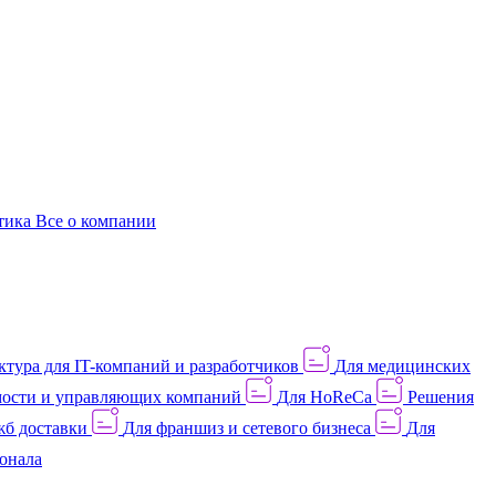
этика
Все о компании
тура для IT-компаний и разработчиков
Для медицинских
ости и управляющих компаний
Для HoReCa
Решения
жб доставки
Для франшиз и сетевого бизнеса
Для
онала