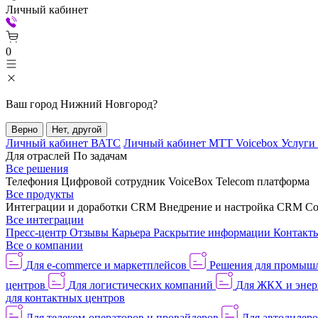
Личный кабинет
0
Ваш город
Нижний Новгород
?
Верно
Нет, другой
Личный кабинет ВАТС
Личный кабинет МТТ Voicebox
Услуги
Для отраслей
По задачам
Все решения
Телефония
Цифровой сотрудник VoiceBox
Telecom платформа
Все продукты
Интеграции и доработки CRM
Внедрение и настройка CRM
Со
Все интеграции
Пресс-центр
Отзывы
Карьера
Раскрытие информации
Контакт
Все о компании
Для e-commerce и маркетплейсов
Решения для промыш
центров
Для логистических компаний
Для ЖКХ и энер
для контактных центров
Для телеком-операторов и провайдеров
Для автодилер