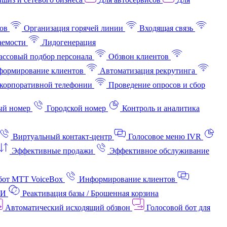
ов
Организация горячей линии
Входящая связь
аемости
Лидогенерация
ссовый подбор персонала
Обзвон клиентов
ормирование клиентов
Автоматизация рекрутинга
корпоративной телефонии
Проведение опросов и сбор
ый номер
Городской номер
Контроль и аналитика
Виртуальный контакт‑центр
Голосовое меню IVR
Эффективные продажи
Эффективное обслуживание
бот МТТ VoiceBox
Информирование клиентов
АИ
Реактивация базы / Брошенная корзина
Автоматический исходящий обзвон
Голосовой бот для