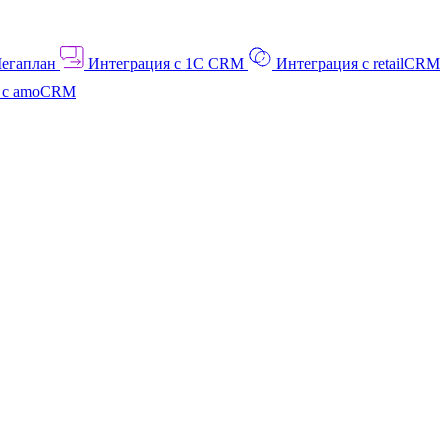
Мегаплан
Интеграция с 1C CRM
Интеграция с retailCRM
я с amoCRM