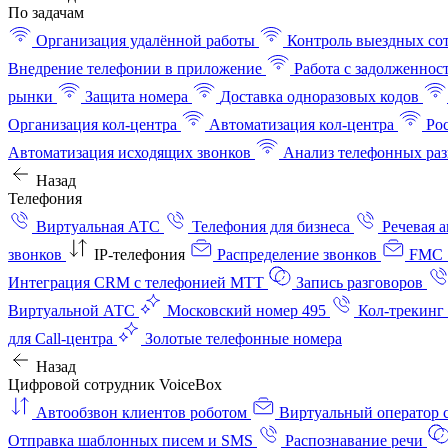
По задачам
Организация удалённой работы
Контроль выездных со
Внедрение телефонии в приложение
Работа с задолженнос
рынки
Защита номера
Доставка одноразовых кодов
Организация кол-центра
Автоматизация кол-центра
Ро
Автоматизация исходящих звонков
Анализ телефонных раз
Назад
Телефония
Виртуальная АТС
Телефония для бизнеса
Речевая 
звонков
IP-телефония
Распределение звонков
FMC 
Интеграция CRM с телефонией МТТ
Запись разговоров
Виртуальной АТС
Московский номер 495
Кол-трекинг
для Call-центра
Золотые телефонные номера
Назад
Цифровой сотрудник VoiceBox
Автообзвон клиентов роботом
Виртуальный оператор c
Отправка шаблонных писем и SMS
Распознавание речи