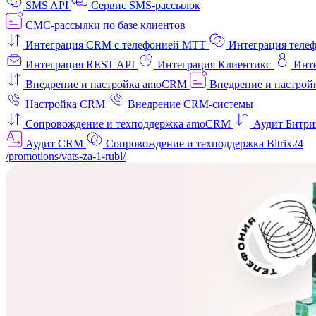
SMS API
Сервис SMS-рассылок
СМС-рассылки по базе клиентов
Интеграция CRM с телефонией МТТ
Интеграция телеф
Интеграция REST API
Интеграция Клиентикс
Инт
Внедрение и настройка amoCRM
Внедрение и настройк
Настройка CRM
Внедрение CRM-системы
Сопровождение и техподдержка amoCRM
Аудит Битри
Аудит CRM
Сопровождение и техподдержка Bitrix24
/promotions/vats-za-1-rubl/