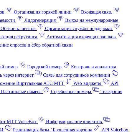
ов
Организация горячей линии
Входящая связь
аемости
Лидогенерация
Выход на международные
Обзвон клиентов
Организация службы поддержки
изация рекрутинга
Автоматизация входящих звонков
ние опросов и сбор обратной связи
ый номер
Городской номер
Контроль и аналитика
ь через интернет
Связь для сотрудников компании
ожение Виртуальная АТС МТТ
Web-виджеты
API
Платиновые номера
Серебряные номера
Телефония
бот МТТ VoiceBox
Информирование клиентов
АИ
Реактивация базы / Брошенная корзина
API Voicebox