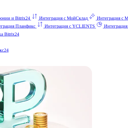
онии и Bitrix24
Интеграция с МойСклад
Интеграция с 
еграция Планфикс
Интеграция с YCLIENTS
Интеграци
а Bitrix24
кс24